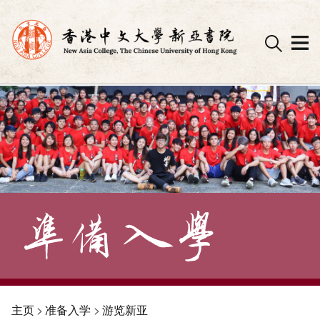
Skip
to
content
主页
>
准备入学
>
游览新亚