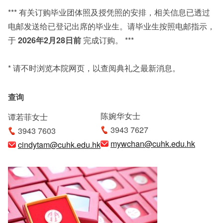
*** 有关订购毕业团体照及授凭照的安排，相关信息已透过
电邮发送给已登记出席的毕业生。请毕业生按照电邮指示，
于
2026
年
2
月
28
日前
完成订购。 ***
* 请不时浏览本院网页，以查阅典礼之最新消息。
查询
陈婉华女士
谭若菲女士
3943 7627
3943 7603
mywchan@cuhk.edu.hk
cindytam@cuhk.edu.hk