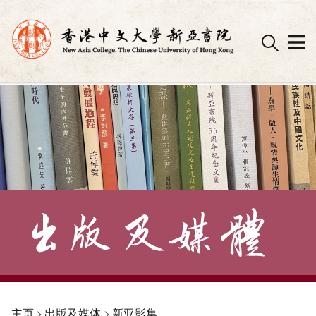
Skip
to
content
主页
>
出版及媒体
>
新亚影集