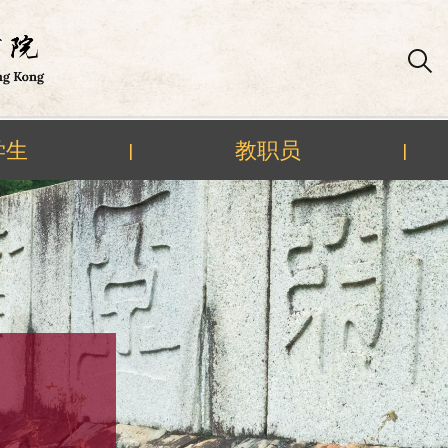
学生
教职员
|
|