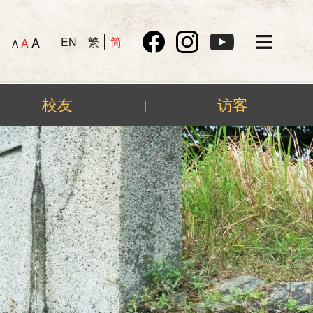
A
EN
繁
简
A
A
校友
访客
|