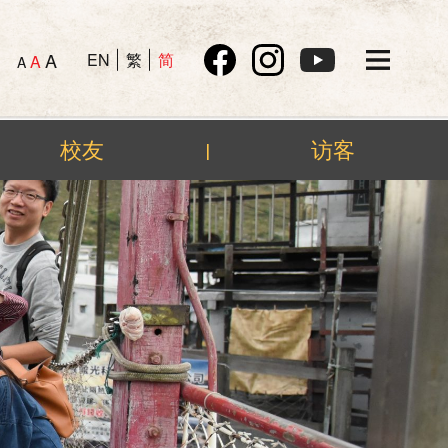
A
EN
繁
简
A
A
校友
访客
|