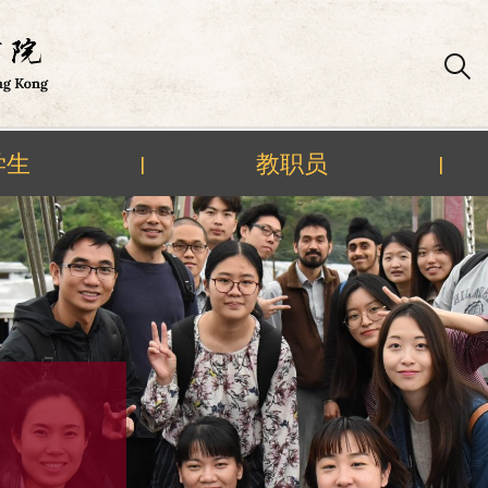
学生
教职员
|
|