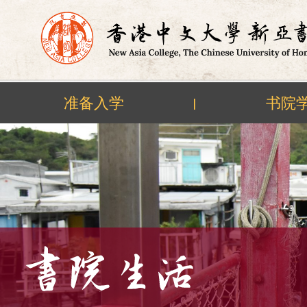
准备入学
书院
|
Skip
to
content