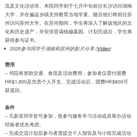
流及文化活动等。本院同学则于七月中旬前往长沙访问湖南
大学，并在偏远乡镇支持教育当地学童。随后他们将前往苏
州访问苏州大学。在苏州期间，学生将深入了解该地区的文
化和历史遗产，并安排
晋谒
钱穆墓园
。计划完成后，学生将
获得参与证书。
2025参与同学于湖南和苏州的影片分享 (
Video
)
费用
– 书院将资助交通、食宿及活动费用，参加者仅需付团费
HK$1,800及负责个人开支。完成活动后，团费HK$800可
获退回。
条件
– 凡新亚同学皆可参加，曾参与服务学习活动或具筹办活动
经验者优先考虑。
– 完成交流计划后参与者需提交个人报告及与小组完成活动