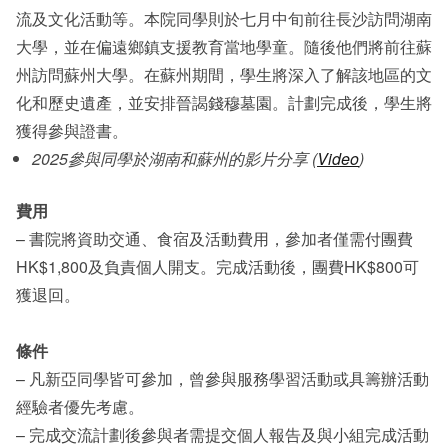
流及文化活動等。本院同學則於七月中旬前往長沙訪問湖南
大學，並在偏遠鄉鎮支援教育當地學童。隨後他們將前往蘇
州訪問蘇州大學。在蘇州期間，學生將深入了解該地區的文
化和歷史遺產，並安排
晉謁
錢穆墓園
。計劃完成後，學生將
獲得參與證書。
2025參與同學於湖南和蘇州的影片分享 (
Video
)
費用
– 書院將資助交通、食宿及活動費用，參加者僅需付團費
HK$1,800及負責個人開支。完成活動後，團費HK$800可
獲退回。
條件
– 凡新亞同學皆可參加，曾參與服務學習活動或具籌辦活動
經驗者優先考慮。
– 完成交流計劃後參與者需提交個人報告及與小組完成活動