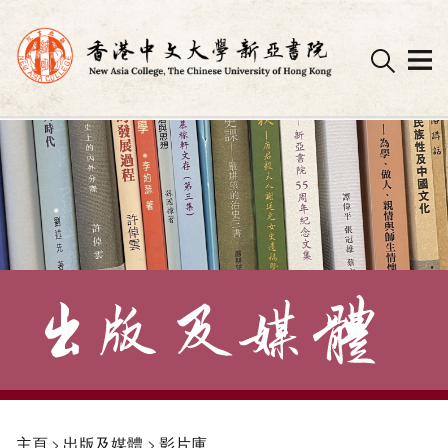
Skip
to
content
主頁
>
出版及媒體
>
影片庫