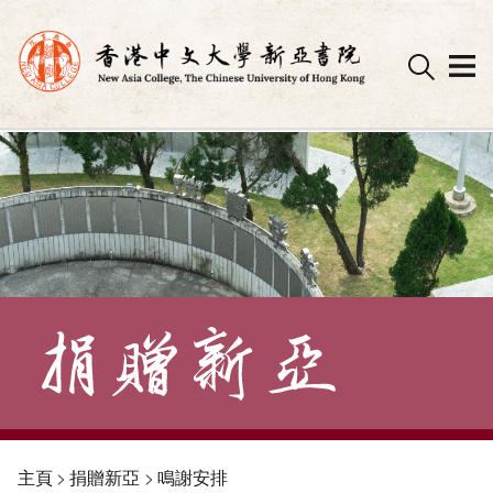
Skip
to
content
主頁
>
捐贈新亞
>
鳴謝安排