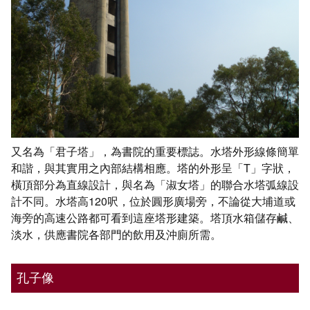
又名為「君子塔」，為書院的重要標誌。水塔外形線條簡單
和諧，與其實用之內部結構相應。塔的外形呈「T」字狀，
橫頂部分為直線設計，與名為「淑女塔」的聯合水塔弧線設
計不同。水塔高120呎，位於圓形廣場旁，不論從大埔道或
海旁的高速公路都可看到這座塔形建築。塔頂水箱儲存鹹、
淡水，供應書院各部門的飲用及沖廁所需。
孔子像