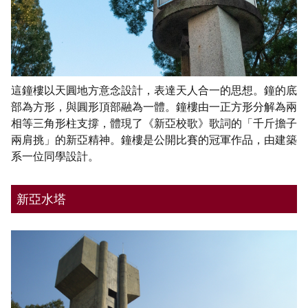
這鐘樓以天圓地方意念設計，表達天人合一的思想。鐘的底
部為方形，與圓形頂部融為一體。鐘樓由一正方形分解為兩
相等三角形柱支撐，體現了《新亞校歌》歌詞的「千斤擔子
兩肩挑」的新亞精神。鐘樓是公開比賽的冠軍作品，由建築
系一位同學設計。
新亞水塔