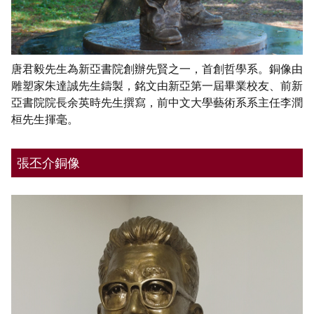
唐君毅先生為新亞書院創辦先賢之一，首創哲學系。銅像由
雕塑家朱達誠先生鑄製，銘文由新亞第一屆畢業校友、前新
亞書院院長余英時先生撰寫，前中文大學藝術系系主任李潤
桓先生揮毫。
張丕介銅像