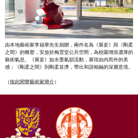
由本地藝術家李福華先生捐贈，兩件名為《展姿》與《剛柔
之間》的雕塑，安放於梅雲堂公共空間，為校園增添濃厚的
藝術氣息。《展姿》如水墨氣韻流動，展現由內而外的美
感；《剛柔之間》則剛柔並濟，帶出和諧相融的深層意境。
（
按此閱覽藝術家簡介
）