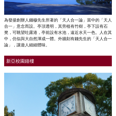
為發揚創辦人錢穆先生所著的「天人合一論」當中的「天人
合一」意念而設。亭頂透明，其旁植有竹樹，亭下設有石
凳，可眺望吐露港，亭前設有水池，遠近水天一色。人在其
中，仿似與大自然渾成一體。外牆刻有錢先生的「天人合一
論」，讓遊人細細體味。
新亞校園鐘樓