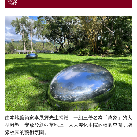
萬象
由本地藝術家李展輝先生捐贈，一組三份名為「萬象」的大
型雕塑，安放於新亞草地上，大大美化本院的校園空間，增
添校園的藝術氛圍。