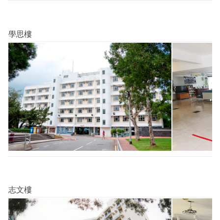
學思樓
志文樓