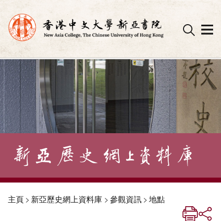
Skip
to
content
主頁
>
新亞歷史網上資料庫
>
參觀資訊
>
地點