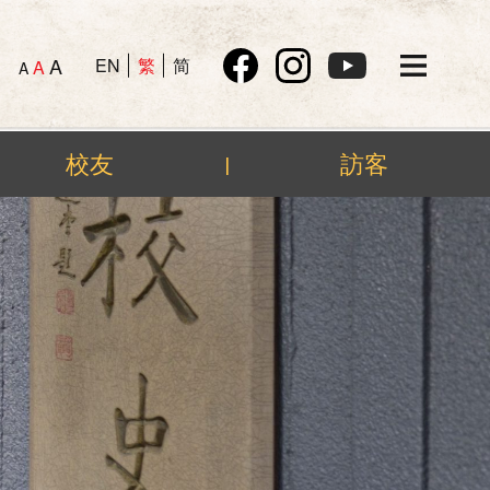
A
EN
繁
简
A
A
校友
訪客
|