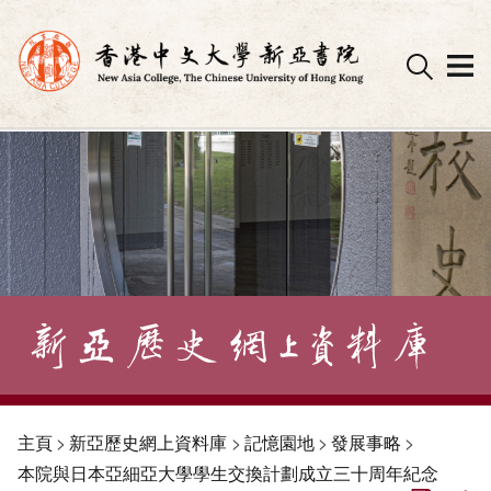
Skip
to
content
主頁
>
新亞歷史網上資料庫
>
記憶園地
>
發展事略
>
本院與日本亞細亞大學學生交換計劃成立三十周年紀念