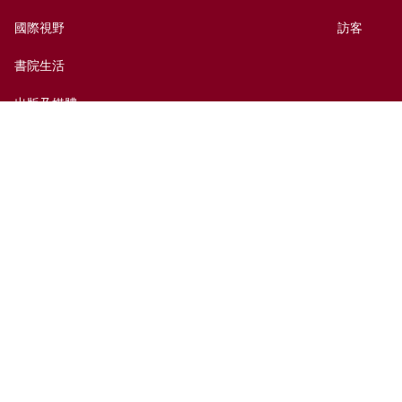
國際視野
訪客
書院生活
出版及媒體
捐贈新亞
新亞歷史網上資料庫
聯絡我們
網頁指南
前往新亞
免責聲明