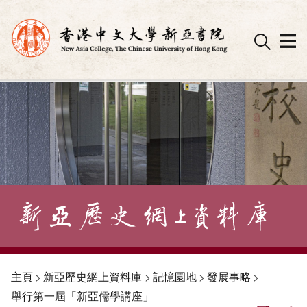
Skip
to
content
主頁
>
新亞歷史網上資料庫
>
記憶園地
>
發展事略
>
舉行第一屆「新亞儒學講座」