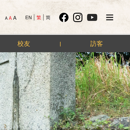
A
EN
繁
简
A
A
校友
訪客
|