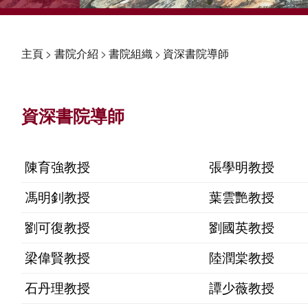
主頁
>
書院介紹
>
書院組織
>
資深書院導師
資深書院導師
陳育強教授
張學明教授
馮明釗教授
葉雲艷教授
劉可復教授
劉國英教授
梁偉賢教授
陸潤棠教授
石丹理教授
譚少薇教授