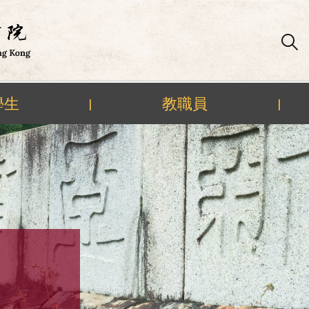
學生
教職員
|
|