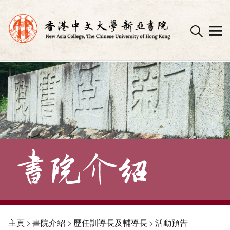
Skip
to
content
主頁
>
書院介紹
>
歷任訓導長及輔導長
>
活動預告