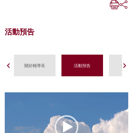
活動預告
關於輔導長
活動預告
活動
視
訊
播
放
器