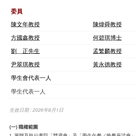
委員
陳文年教授
陳煒舜教授
方國鑫教授
何碧琪博士
劉 正先生
孟繁麟教授
尹翠琪教授
黃永德教授
學生會代表一人
學生代表一人
生效日期 : 2026年8月1日
(一) 職權範圍
籌辦及執行書院「雙週會」及「學生午餐／晚餐座談會」