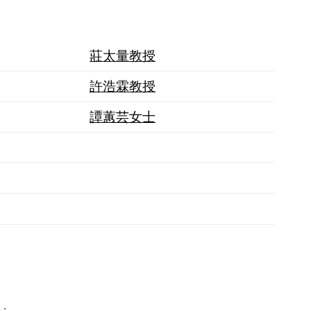
莊太量教授
許浩霖教授
譚蕙芸女士
；