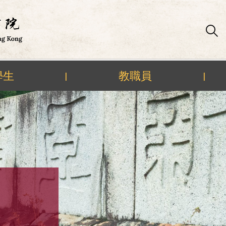
學生
教職員
|
|