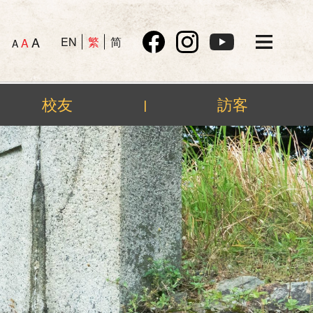
A
EN
繁
简
A
A
校友
訪客
|