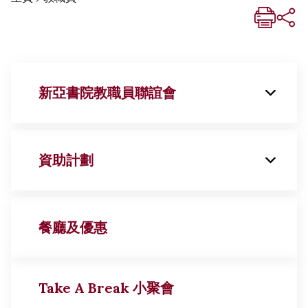
新亞書院教職員聯誼會
資助計劃
簡介
餐廳及優惠
幹事會
長原彰弘博士外訪學人資助計劃
入會申請
Take A Break 小聚會
校園服務獎勵計劃