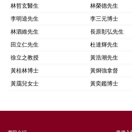
林哲玄醫生
林榮德先生
李明逵先生
李三元博士
林泗維先生
長原彰弘先生
田立仁先生
杜達輝先生
徐立之教授
黃浩潮先生
黃桂林博士
黃烱強拿督
黃靄兒女士
黃
奕鑑博士