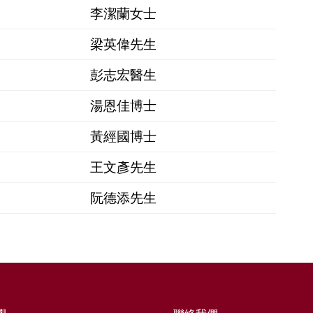
李潔蘭女士
梁英偉先生
彭志宏醫生
湯恩佳博士
黃經國博士
王文彥先生
阮德添先生