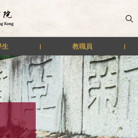
學生
教職員
|
|