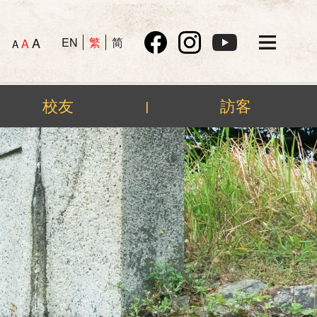
A
EN
繁
简
A
A
校友
訪客
|