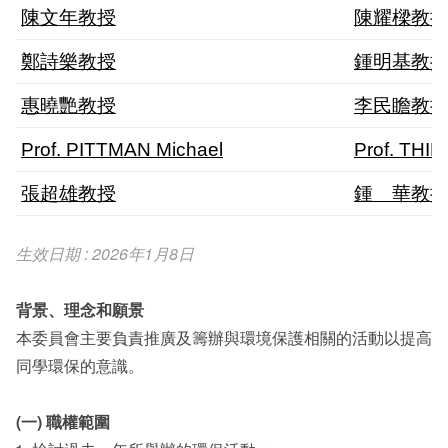
陳文年教授
陳耀樑教
鄭詩樂教授
鍾明基教
惠曉艷教授
李民瞻教
Prof. PITTMAN Michael
Prof. THI
張超雄教授
鍾 華教
生效日期 : 2026年1月8日
背景、理念和願景
本委員會主要負責推廣及籌辦與環境保護相關的活動以提高
同學環保的意識。
(一) 職權範圍