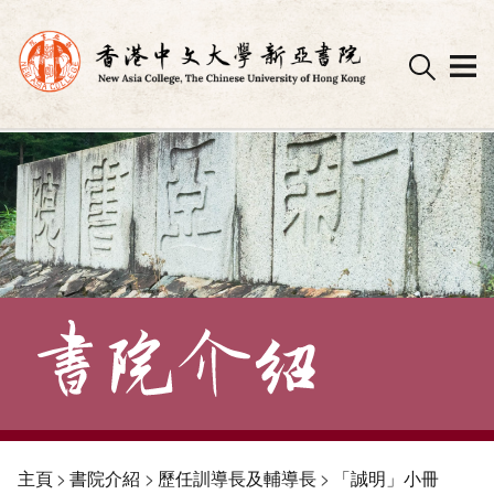
Skip
to
content
主頁
>
書院介紹
>
歷任訓導長及輔導長
>
「誠明」小冊