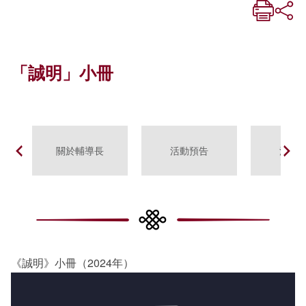
「誠明」小冊
關於輔導長
活動預告
活動
《誠明》小冊（2024年）