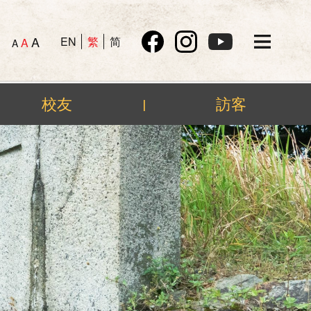
A
EN
繁
简
A
A
校友
訪客
|