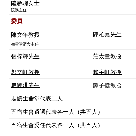
陸敏聰女士
院務主任
委員
陳文年教授
陳柏嘉先生
梅雲堂宿舍主任
張梓輝先生
莊太量教授
郭文軒教授
賴宇軒教授
譚子健教授
馬輝洪先生
走讀生舍堂代表二人
五宿生會遴選代表各一人（共五人）
五宿生會委任代表各一人（共五人）