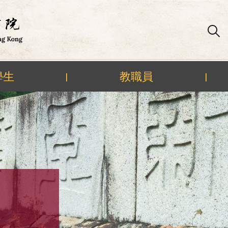
學生
教職員
|
|