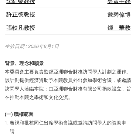
李紅榮教授
吳震宇教
戴碧偉博
許正德教授
張軼凡教授
鍾 華教
生效日期 : 2026年8月1日
背景、理念和願景
本委員會主要負責監督亞洲聯合財務訪問學人計劃之運作。
該計劃提供經濟資助予本院教員外出參加學術會議，或邀請
訪問學人蒞臨本院；由亞洲聯合財務有限公司捐款設立，旨
在推動本院之學術和文化交流。
(一) 職權範圍
審視和批核同仁出席學術會議或邀請訪問學人的資助申
請；