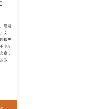
文
、唐君
」文
錢穆先
不少記
文章，
的教
多