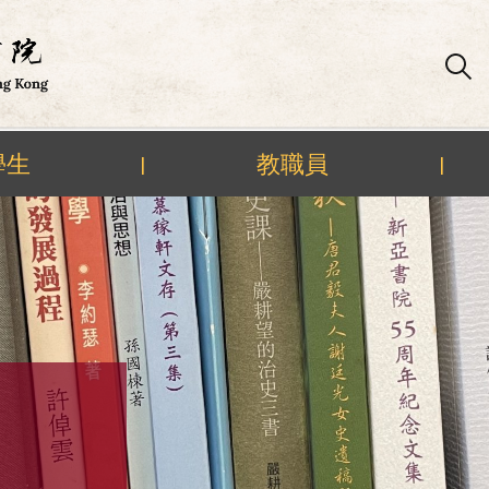
學生
教職員
|
|