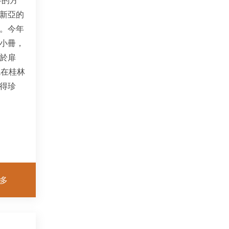
新亞的
。今年
小冊，
於扉
院在桂林
得珍
多