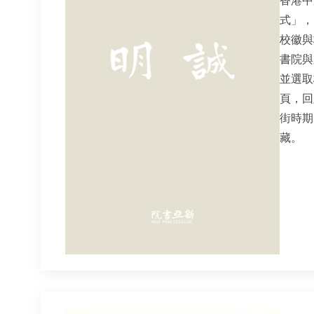
式」，
校徽與
書院與
並選取
頁，回
街時期
藏。