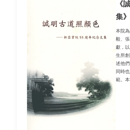
《誠
集
本院為
毅、張
獻，以
生所創
述他們
同時也
範。本