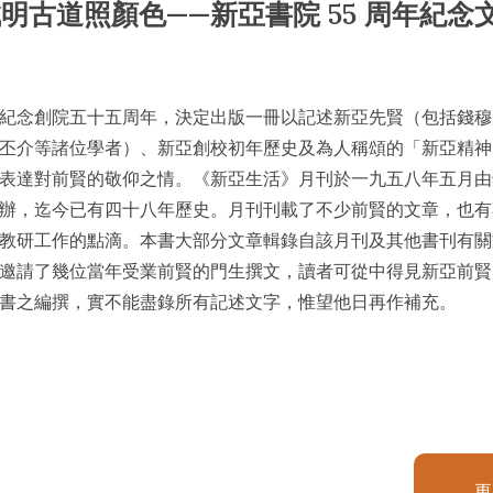
明古道照顏色——新亞書院 55 周年紀念
》
紀念創院五十五周年，決定出版一冊以記述新亞先賢（包括錢穆
丕介等諸位學者）、新亞創校初年歷史及為人稱頌的「新亞精神
表達對前賢的敬仰之情。《新亞生活》月刊於一九五八年五月由
辦，迄今已有四十八年歷史。月刊刊載了不少前賢的文章，也有
教研工作的點滴。本書大部分文章輯錄自該月刊及其他書刊有關
邀請了幾位當年受業前賢的門生撰文，讀者可從中得見新亞前賢
書之編撰，實不能盡錄所有記述文字，惟望他日再作補充。
更