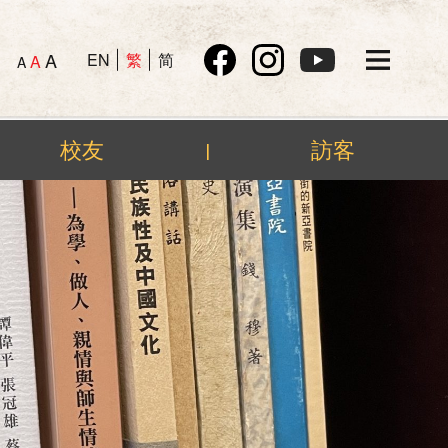
A
EN
繁
简
A
A
校友
訪客
|