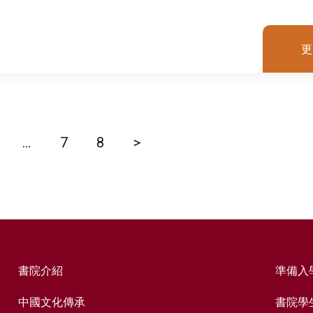
更
...
7
8
>
書院介紹
準備入
中國文化傳承
書院學