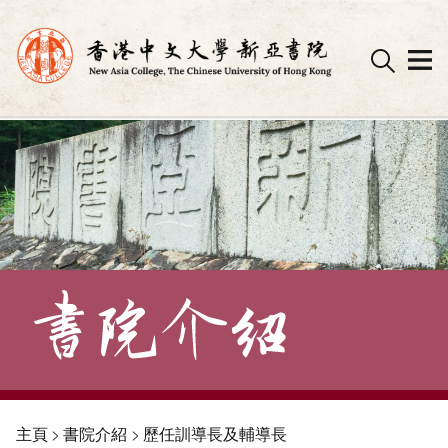
Skip
to
content
主頁
>
書院介紹
>
歷任訓導長及輔導長