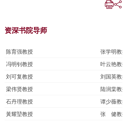
资深书院导师
陈育强教授
张学明教
冯明钊教授
叶云艳教
刘可复教授
刘国英教
梁伟贤教授
陆润棠教
石丹理教授
谭少薇教
黃耀堃教授
张 健教