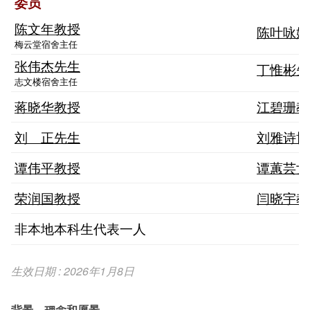
委员
陈文年教授
陈叶咏娴
梅云堂宿舍主任
张伟杰先生
丁惟彬先
志文楼宿舍主任
蒋晓华教授
江碧珊教
刘 正先生
刘雅诗博
谭伟平教授
谭蕙芸女
荣润国教授
闫晓宇教
非本地本科生代表一
人
生效日期 : 2026年1月8日
背景、理念和愿景