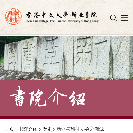
Skip
to
content
主页
>
书院介绍
>
歴史
>
新亚与雅礼协会之渊源