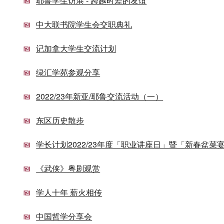
耶鲁学生访港 - 跨越时差的友谊
中大联书院学生会交职典礼
记加拿大学生交流计划
绿汇学苑参观分享
2022/23年新亚/耶鲁交流活动（一）
东区历史散步
学长计划2022/23年度「职业讲座日」暨「新春盆菜
《武侠》粤剧观赏
学人十年 薪火相传
中国哲学分享会