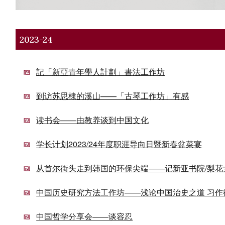
2023-24
記「新亞青年學人計劃」書法工作坊
到访苏思棣的溪山——「古琴工作坊」有感
读书会——由教养谈到中国文化
学长计划2023/24年度职涯导向日暨新春盆菜宴
从首尔街头走到韩国的环保尖端——记新亚书院/梨花
中国历史研究方法工作坊——浅论中国治史之道 习作
中国哲学分享会——谈容忍