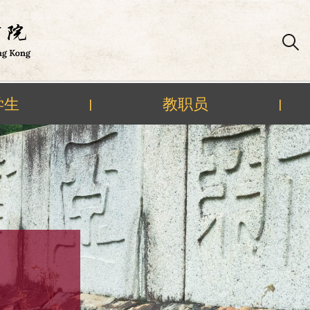
学生
教职员
|
|