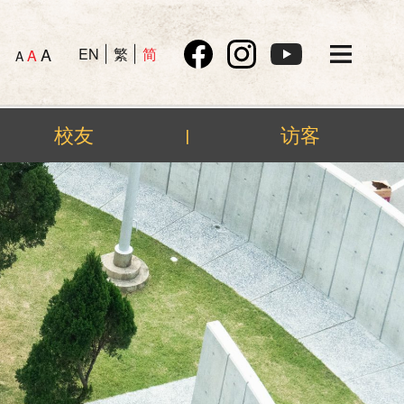
A
EN
繁
简
A
A
校友
访客
|