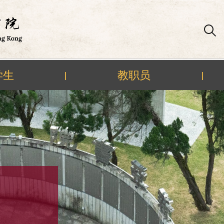
学生
教职员
|
|