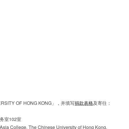
SITY OF HONG KONG」，并填写
捐款表格
及寄往：
室102室
sia College, The Chinese University of Hong Kong,