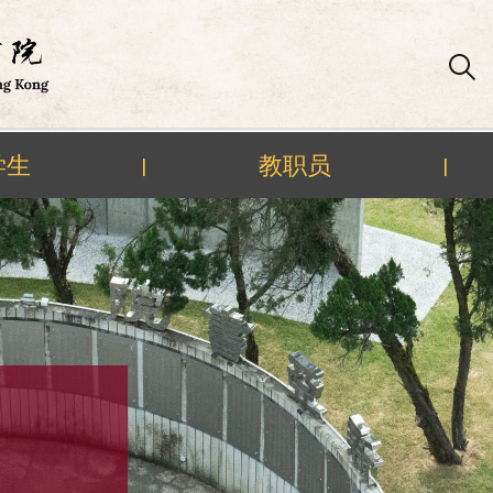
学生
教职员
|
|