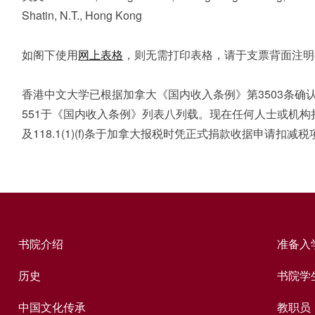
Shatin, N.T., Hong Kong
如阁下使用
网上表格
，则无需打印表格，请于支票背面注明
香港中文大学已根据加拿大《国内收入条例》第3503条确认为合
551于《国内收入条例》列表八列载。现在任何人士或机构捐款予中
及118.1(1)(f)条于加拿大报税时凭正式捐款收据申请扣减税
书院介绍
准备入
历史
书院学
中国文化传承
教职员