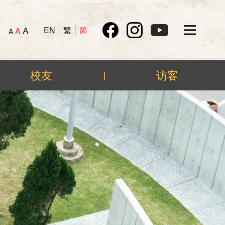
A
EN
繁
简
A
A
校友
访客
|