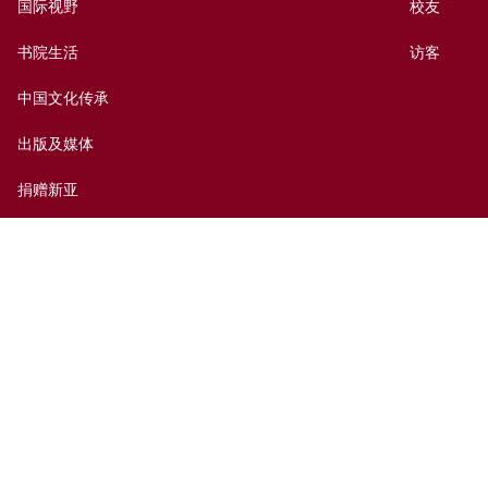
国际视野
校友
书院生活
访客
中国文化传承
出版及媒体
捐赠新亚
新亚历史网上资料库
联络我们
网页指南
前往新亚
免责声明