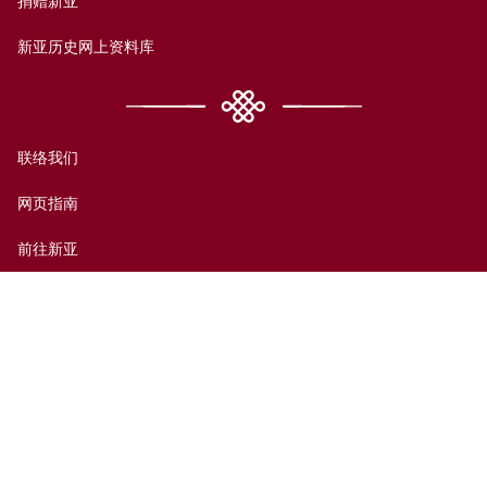
捐赠新亚
新亚历史网上资料库
联络我们
网页指南
前往新亚
免责声明
无障碍支援
私隐政策
© 香港中文大学新亚书院2026版权所有