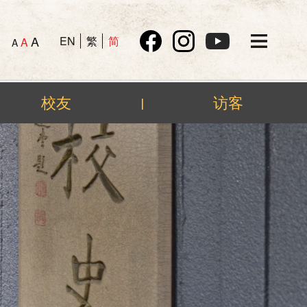
A
EN
繁
简
A
A
校友
访客
|