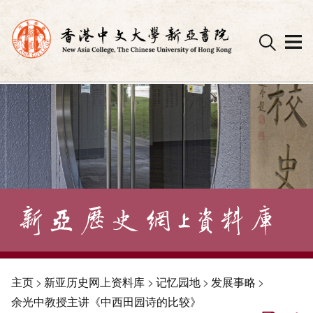
Skip
to
content
主页
>
新亚历史网上资料库
>
记忆园地
>
发展事略
>
余光中教授主讲《中西田园诗的比较》