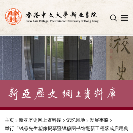
Skip
to
content
主页
>
新亚历史网上资料库
>
记忆园地
>
发展事略
>
举行「钱穆先生塑像揭幕暨钱穆图书馆翻新工程落成启用典