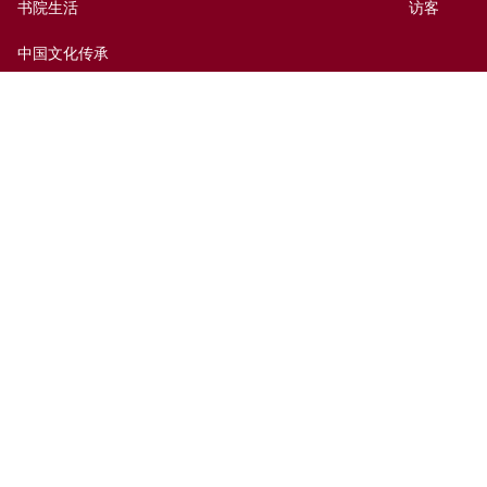
书院生活
访客
中国文化传承
出版及媒体
捐赠新亚
新亚历史网上资料库
联络我们
网页指南
前往新亚
免责声明
无障碍支援