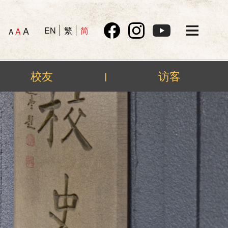
A
EN
繁
简
A
A
校友
访客
|