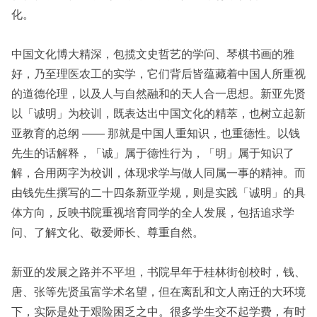
化。
中国文化博大精深，包揽文史哲艺的学问、琴棋书画的雅
好，乃至理医农工的实学，它们背后皆蕴藏着中国人所重视
的道德伦理，以及人与自然融和的天人合一思想。新亚先贤
以「诚明」为校训，既表达出中国文化的精萃，也树立起新
亚教育的总纲 —— 那就是中国人重知识，也重德性。以钱
先生的话解释，「诚」属于德性行为，「明」属于知识了
解，合用两字为校训，体现求学与做人同属一事的精神。而
由钱先生撰写的二十四条新亚学规，则是实践「诚明」的具
体方向，反映书院重视培育同学的全人发展，包括追求学
问、了解文化、敬爱师长、尊重自然。
新亚的发展之路并不平坦，书院早年于桂林街创校时，钱、
唐、张等先贤虽富学术名望，但在离乱和文人南迁的大环境
下，实际是处于艰险困乏之中。很多学生交不起学费，有时