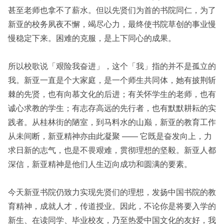
甚至老师也拿不了薪水。但以先贤们为首的书院同仁，为了
新亚的校务夙夜不懈，竭尽心力，最终使书院草创的事业慢
慢稳定下来。困难的克服，是上下同心的成果。
所以校歌说「艰险我奋进」，这个「我」指的并不是孤立的
我。新亚一直是个大家庭，是一个师生共同体，她有披荆斩
棘的先贤，也有向慕文化的后进；有关怀学生的老师，也有
诚心求教的学生；有志存高远的先行者，也有默默耕耘的实
践者。从桂林街的陋室，到马料水的山巅，新亚的教育工作
从未间断，新亚精神亦由此凝聚 —— 它既是奋发向上，力
求日新的志气，也是不畏艰难，贯彻理想的坚毅。新亚人都
深信，新亚精神是他们人生迈向成功和圆满的要素。
今天新亚书院仍致力实现先贤们的理想，发扬中国书院的教
育精神，成就人才，传道授业。因此，不论你是将要入学的
新生、在读同学、毕业校友，乃至热爱中国文化的友好，我