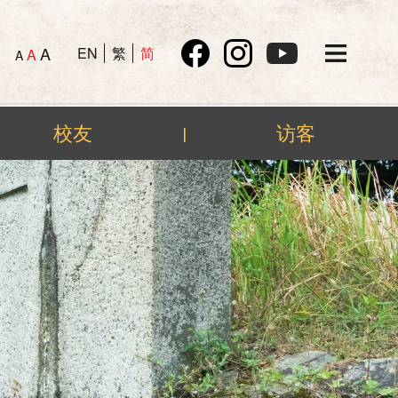
A
EN
繁
简
A
A
校友
访客
|