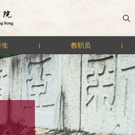
学生
教职员
|
|