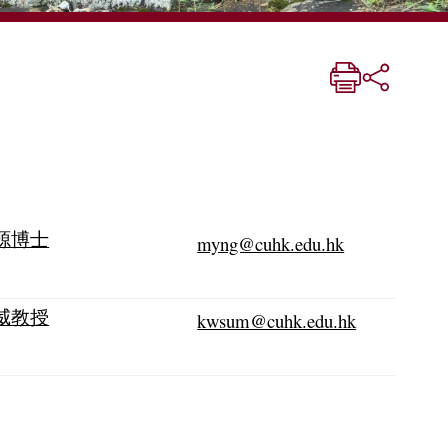
源博士
myng@cuhk.edu.hk
威教授
kwsum@cuhk.edu.hk