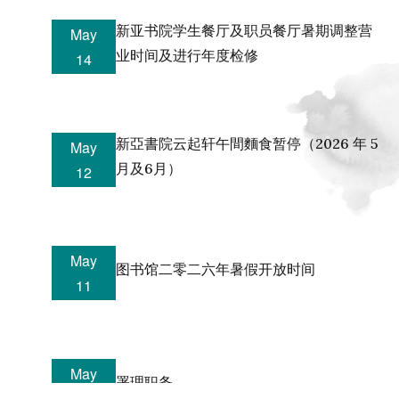
新亚书院学生餐厅及职员餐厅暑期调整营
May
业时间及进行年度检修
14
新亞書院云起轩午間麵食暂停（2026 年 5
May
月及6月）
12
May
图书馆二零二六年暑假开放时间
11
May
署理职务
11