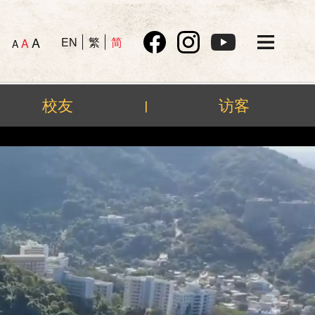
A
EN
繁
简
A
A
校友
访客
|