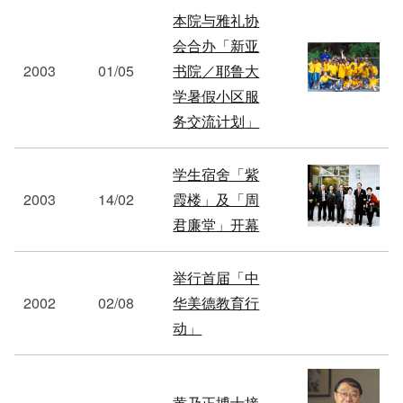
本院与雅礼协
会合办「新亚
2003
01/05
书院／耶鲁大
学暑假小区服
务交流计划」
学生宿舍「紫
2003
14/02
霞楼」及「周
君廉堂」开幕
举行首届「中
2002
02/08
华美德教育行
动」
黄乃正博士接