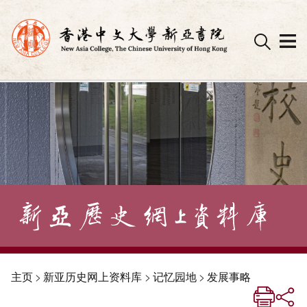
Skip
to
content
主页
>
新亚历史网上资料库
>
记忆园地
>
发展事略