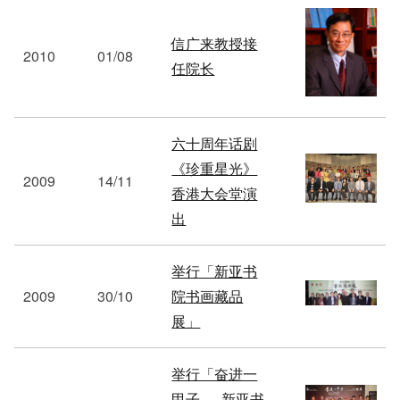
信广来教授接
2010
01/08
任院长
六十周年话剧
《珍重星光》
2009
14/11
香港大会堂演
出
举行「新亚书
2009
30/10
院书画藏品
展」
举行「奋进一
甲子 — 新亚书