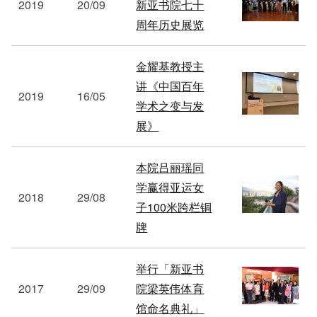
2019
20/09
新亚书院七十
周年历史展览
金耀基教授主
讲《中国百年
2019
16/05
学术之变与发
展》
本院吕丽瑶同
学赢得亚运女
2018
29/08
子100米跨栏铜
牌
举行「新亚书
2017
29/09
院梁英伟体育
馆命名典礼」