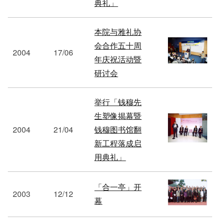
典礼」
本院与雅礼协
会合作五十周
2004
17/06
年庆祝活动暨
研讨会
举行「钱穆先
生塑像揭幕暨
2004
21/04
钱穆图书馆翻
新工程落成启
用典礼」
「合一亭」开
2003
12/12
幕