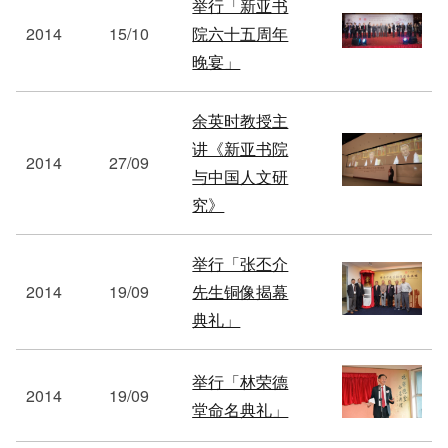
举行「新亚书
2014
15/10
院六十五周年
晚宴」
余英时教授主
讲《新亚书院
2014
27/09
与中国人文研
究》
举行「张丕介
2014
19/09
先生铜像揭幕
典礼」
举行「林荣德
2014
19/09
堂命名典礼」