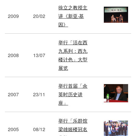
徐立之教授主
2009
20/02
讲《新亚‧基
因》
举行「活在西
九系列：西九
2008
13/07
楼计色」大型
展览
举行首届「余
2007
23/11
英时历史讲
座」
举行「乐群馆
2005
08/12
梁雄姬楼冠名