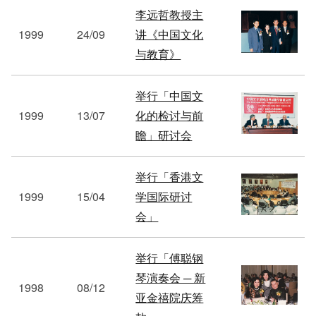
李远哲教授主
1999
24/09
讲《中国文化
与教育》
举行「中国文
1999
13/07
化的检讨与前
瞻」研讨会
举行「香港文
1999
15/04
学国际研讨
会」
举行「傅聪钢
琴演奏会 ─ 新
1998
08/12
亚金禧院庆筹