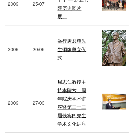
2009
25/07
院历史图片
展」
举行唐君毅先
2009
20/05
生铜像奠立仪
式
屈志仁教授主
持本院六十周
年院庆学术讲
2009
27/03
座暨第二十二
届钱宾四先生
学术文化讲座