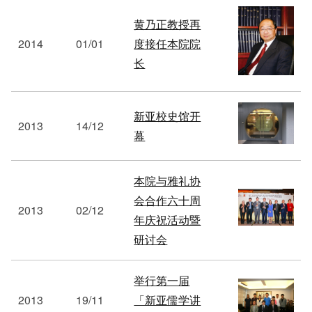
黄乃正教授再
2014
01/01
度接任本院院
长
新亚校史馆开
2013
14/12
幕
本院与雅礼协
会合作六十周
2013
02/12
年庆祝活动暨
研讨会
举行第一届
2013
19/11
「新亚儒学讲