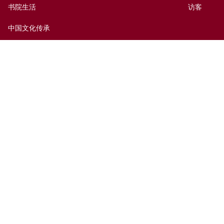
书院生活
访客
中国文化传承
出版及媒体
捐赠新亚
新亚历史网上资料库
联络我们
网页指南
前往新亚
免责声明