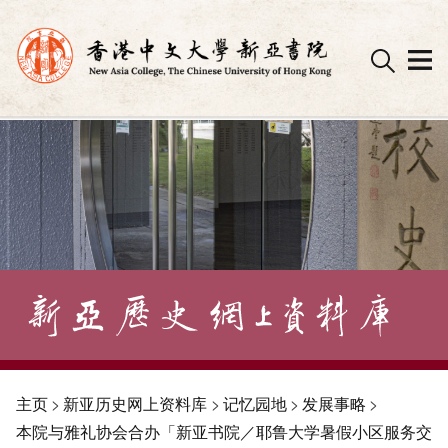
Skip
to
content
主页
>
新亚历史网上资料库
>
记忆园地
>
发展事略
>
本院与雅礼协会合办「新亚书院／耶鲁大学暑假小区服务交