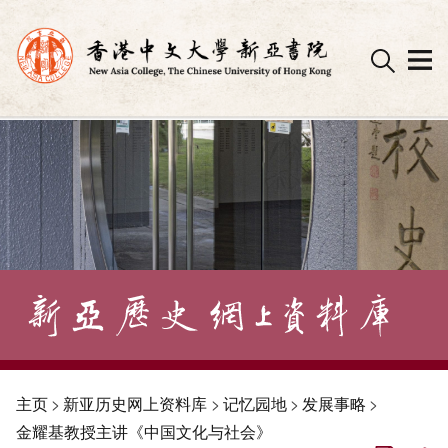
Skip
to
content
主页
>
新亚历史网上资料库
>
记忆园地
>
发展事略
>
金耀基教授主讲《中国文化与社会》