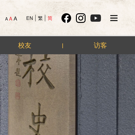
A
EN
繁
简
A
A
校友
访客
|