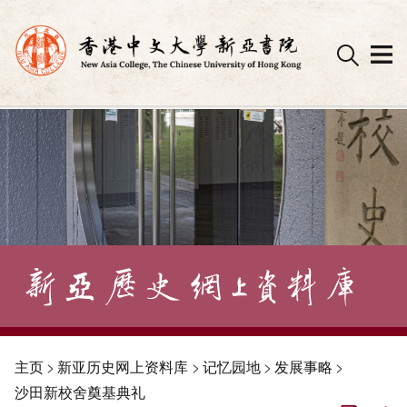
Skip
to
content
主页
>
新亚历史网上资料库
>
记忆园地
>
发展事略
>
沙田新校舍奠基典礼