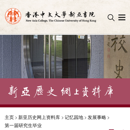
Skip
to
content
主页
>
新亚历史网上资料库
>
记忆园地
>
发展事略
>
第一届研究生毕业