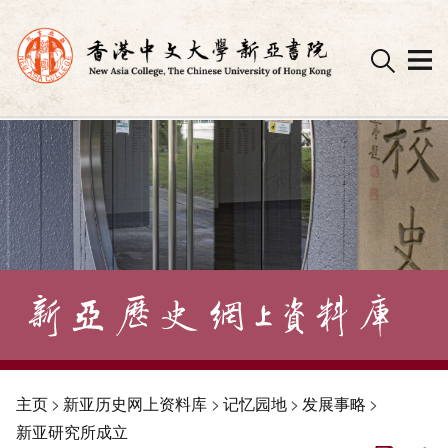
Skip
to
content
主页
>
新亚历史网上资料库
>
记忆园地
>
发展事略
>
新亚研究所成立