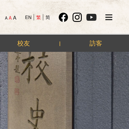
A
EN
繁
简
A
A
校友
訪客
|