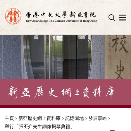
Skip
to
content
主頁
>
新亞歷史網上資料庫
>
記憶園地
>
發展事略
>
舉行「張丕介先生銅像揭幕典禮」