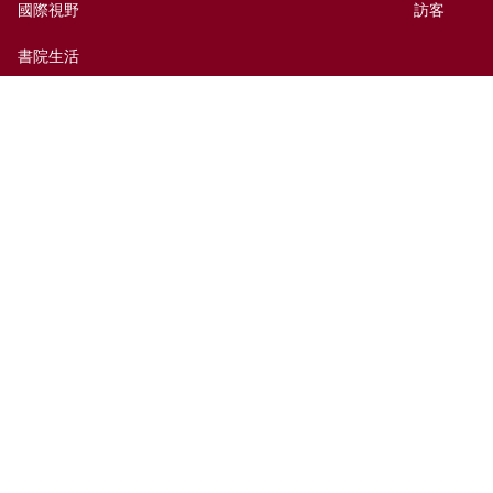
國際視野
訪客
書院生活
出版及媒體
捐贈新亞
新亞歷史網上資料庫
聯絡我們
網頁指南
前往新亞
免責聲明
無障礙支援